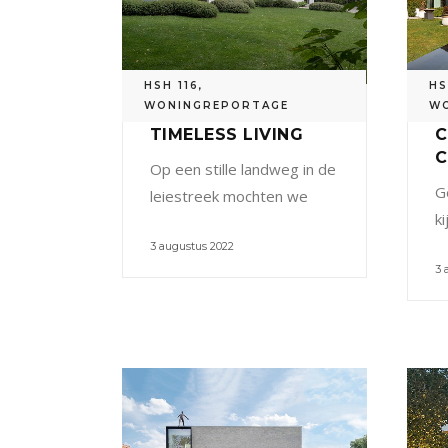
HSH 116
,
HS
WONINGREPORTAGE
W
TIMELESS LIVING
C
Op een stille landweg in de
G
leiestreek mochten we
ki
3 augustus 2022
3 