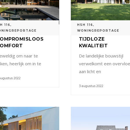
H 116
,
HSH 116
,
ONINGREPORTAGE
WONINGREPORTAGE
OMPROMISLOOS
TIJDLOZE
COMFORT
KWALITEIT
eweldig om naar te
De landelijke bouwstijl
jken, heerlijk om in te
verwelkomt een overvlo
aan licht en
augustus 2022
3 augustus 2022