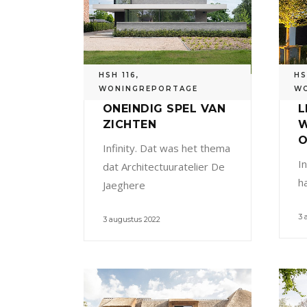
HSH 116
,
HS
WONINGREPORTAGE
W
ONEINDIG SPEL VAN
L
ZICHTEN
W
O
Infinity. Dat was het thema
I
dat Architectuuratelier De
h
Jaeghere
3 
3 augustus 2022