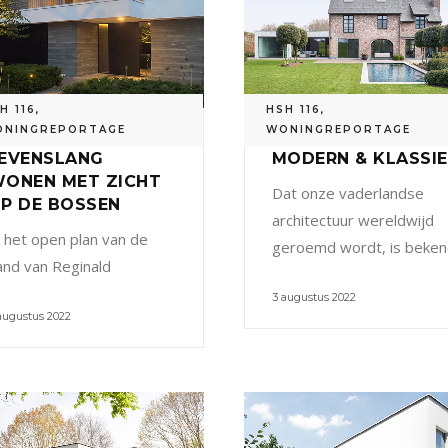
H 116
,
HSH 116
,
ONINGREPORTAGE
WONINGREPORTAGE
EVENSLANG
MODERN & KLASSI
ONEN MET ZICHT
Dat onze vaderlandse
P DE BOSSEN
architectuur wereldwijd
n het open plan van de
geroemd wordt, is beken
and van Reginald
3 augustus 2022
augustus 2022