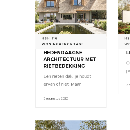
HSH 116
,
HS
WONINGREPORTAGE
W
HEDENDAAGSE
L
ARCHITECTUUR MET
O
RIETBEDEKKING
p
Een rieten dak, je houdt
ervan of niet. Maar
3 
3 augustus 2022