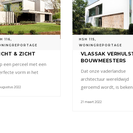
H 116
,
HSH 115
,
ONINGREPORTAGE
WONINGREPORTAGE
ICHT & ZICHT
VLASSAK VERHULS
BOUWMEESTERS
p een perceel met een
Dat onze vaderlandse
erfecte vorm in het
architectuur wereldwijd
geroemd wordt, is beken
augustus 2022
21 maart 2022