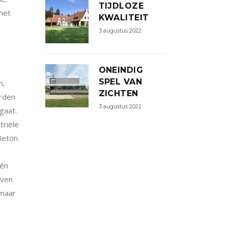
TIJDLOZE
het
KWALITEIT
3 augustus 2022
ONEINDIG
SPEL VAN
n,
ZICHTEN
orden
3 augustus 2022
gaat.
riële
Beton
én
even
 maar