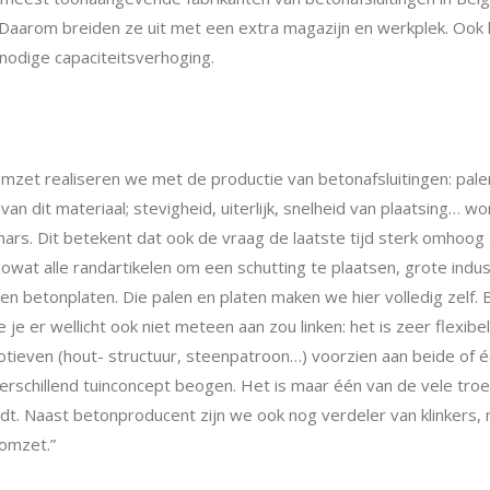
. Daarom breiden ze uit met een extra magazijn en werkplek. Ook 
nodige capaciteitsverhoging.
mzet realiseren we met de productie van betonafsluitingen: pale
van dit materiaal; stevigheid, uiterlijk, snelheid van plaatsing… w
rs. Dit betekent dat ook de vraag de laatste tijd sterk omhoog 
owat alle randartikelen om een schutting te plaatsen, grote indust
n betonplaten. Die palen en platen maken we hier volledig zelf. 
e er wellicht ook niet meteen aan zou linken: het is zeer flexibel
motieven (hout- structuur, steenpatroon…) voorzien aan beide of é
erschillend tuinconcept beogen. Het is maar één van de vele tro
dt. Naast betonproducent zijn we ook nog verdeler van klinkers,
 omzet.”