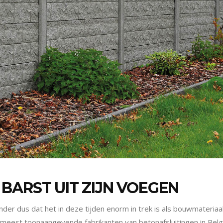
BARST UIT ZIJN VOEGEN
der dus dat het in deze tijden enorm in trek is als bouwmateriaal
e meest toonaangevende fabrikanten van betonafsluitingen in Belgi