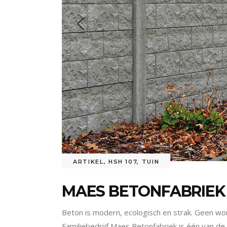
ARTIKEL
,
HSH 107
,
TUIN
MAES BETONFABRIEK 
Beton is modern, ecologisch en strak. Geen won
Familiebedrijf Maes Betonfabriek is één van d