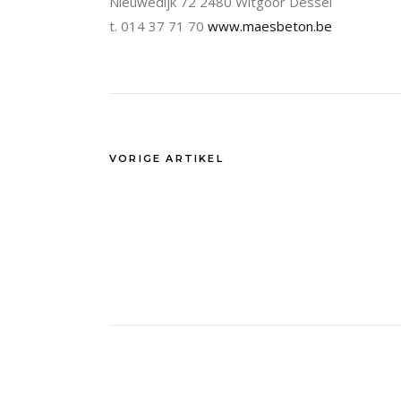
Nieuwedijk 72 2480 Witgoor Dessel
t. 014 37 71 70
www.maesbeton.be
VORIGE ARTIKEL