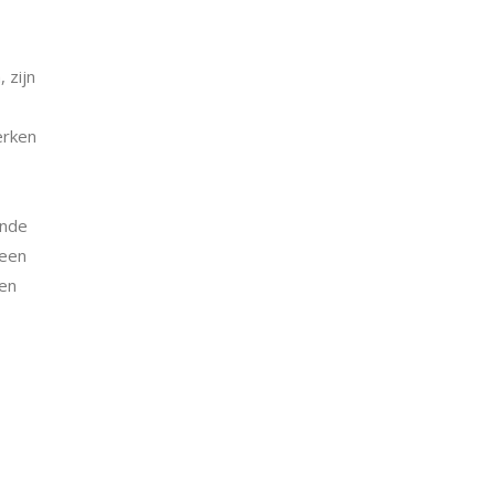
 zijn
erken
ende
 een
len