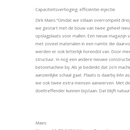
Capaciteitsverhoging; efficiëntie-injectie
Dirk Maes:“Omdat we stilaan overrompeld dreig
we gestart met de bouw van twee geheel nieuw
opslagplaats voor mallen. Een nieuw magazijn
met zoveel materialen in een ruimte die daarvoo
werden er ook letterlijk horendol van. Door m
structuur. In nog een andere nieuwe construct
betonmachine bij. Als je bedenkt dat zo’n mach
aanzienlijke schaal gaat. Plaats is daarbij één 
we ook twee extra mensen aanwerven. Met deze
doeltreffender kunnen bijstaan. Dat blijft natuur
Maes