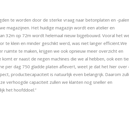
den te worden door de sterke vraag naar betonplaten en -palen,
e magazijnen. Het huidige magazijn wordt een atelier en
 van 32m op 72m wordt helemaal nieuw bijgebouwd. Vooral het w
r te klein en minder geschikt werd, was niet langer efficiënt.We
eer ruimte te maken, krijgen we ook opnieuw meer overzicht en
ie komt er naast de negen machines die we al hebben, ook een ti
ine per dag 750 gladde platen aflevert, weet je dat het hier over
aspect, productiecapaciteit is natuurlijk even belangrijk. Daarom zul
 verhoogde capaciteit zullen we klanten nog sneller en
lijk het hoofddoel.”