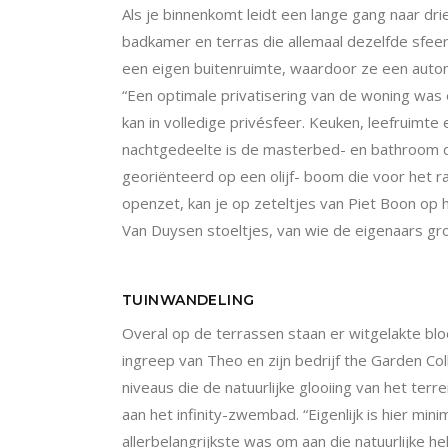
Als je binnenkomt leidt een lange gang naar dri
badkamer en terras die allemaal dezelfde sfee
een eigen buitenruimte, waardoor ze een auton
“Een optimale privatisering van de woning was 
kan in volledige privésf
eer. Keuken, leefruimte 
nachtgedeelte is de masterbed- en bathroom die
georiënteerd op een olijf- boom die voor het r
openzet, kan je op zeteltjes van Piet Boon op h
Van Duysen stoeltjes, van wie de eigenaars grot
TUINWANDELING
Overal op de terrassen staan er witgelakte blo
ingreep van Theo en zijn bedrijf the Garden Col
niveaus die de natuurlijke glooiing van het terr
aan het infinity-zwembad. “Eigenlijk is hier min
allerbelangrijkste was om aan die natuurlijke