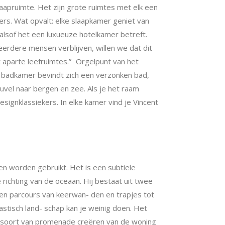
laapruimte. Het zijn grote ruimtes met elk een
rs. Wat opvalt: elke slaapkamer geniet van
lsof het een luxueuze hotelkamer betreft.
eerdere mensen verblijven, willen we dat dit
t aparte leefruimtes.” Orgelpunt van het
de badkamer bevindt zich een verzonken bad,
uvel naar bergen en zee. Als je het raam
esignklas
siekers. In elke kamer vind je Vincent
nen w
orden gebruikt. Het is een sub
tiele
e richting van de oceaan. Hij bestaat uit twee
a een parcours van keerwan- den en trapjes tot
tastisch land- schap kan je weinig doen. Het
en soort van promenade creëren van de woning