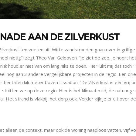
NADE AAN DE ZILVERKUST
lverkust ten voeten uit. Witte zandstranden gaan over in grillig
 heel nietig”, zegt Theo Van Gelooven. “Je ziet de zee. Je hoort he
ik houd er niet van om lang niks te doen. Hier lukt mij dat toch.”
el nog aan 3 andere vergelijkbare projecten in de regio. Een driet
r tientallen kilometer
boven Lissabon. “De Zilverkust is een vrij 
stuitten we op deze regio. Hier is het klimaat mild, de natuur 
i. Het strand is vlakbij, het dorp ook. Verder kijk je er uit over 
iet alleen de context, maar ook de woning naadloos vatten. Vijf