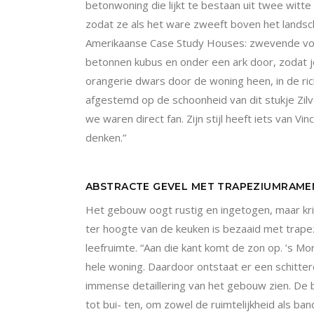
betonwoning die lijkt te bestaan uit twee witte
zodat ze als het ware zweeft boven het landsch
Amerikaanse Case Study Houses: zwevende volum
betonnen kubus en onder een ark door, zodat je
orangerie dwars door de woning heen, in de ric
afgestemd op de schoonheid van dit stukje Zilv
we waren direct fan. Zijn stijl heeft iets van 
denken.”
ABSTRACTE GEVEL MET TRAPEZIUMRAME
Het gebouw oogt rustig en ingetogen, maar krij
ter hoogte van de keuken is bezaaid met trapezi
leefruimte. “Aan die kant komt de zon op. ’s M
hele woning. Daardoor ontstaat er een schittere
immense detaillering van het gebouw zien. De be
tot bui- ten, om zowel de ruimtelijkheid als b