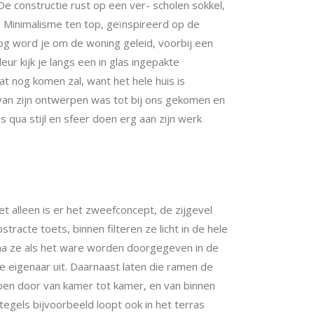
De constructie rust op een ver- scholen sokkel,
. Minimalisme ten top, geïnspireerd op de
og word je om de woning geleid, voorbij een
r kijk je langs een in glas ingepakte
t nog komen zal, want het hele huis is
 van zijn ontwerpen was tot bij ons gekomen en
s qua stijl en sfeer doen erg aan zijn werk
t alleen is er het zweefconcept, de zijgevel
racte toets, binnen filteren ze licht in de hele
arna ze als het ware worden doorgegeven in de
de eigenaar uit. Daarnaast laten die ramen de
lopen door van kamer tot kamer, en van binnen
 tegels bijvoorbeeld
loopt ook in het terras