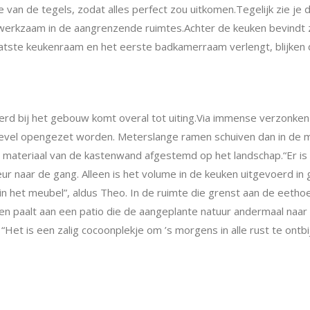
e van de tegels, zodat alles perfect zou uitkomen.Tegelijk zie j
n werkzaam in de aangrenzende ruimtes.Achter de keuken bevindt
 laatste keukenraam en het eerste
badkamerraam verlengt, blijken d
d bij het gebouw komt overal tot uiting.Via immense verzonken r
gevel opengezet worden. Meterslange ramen schuiven dan in de m
et materiaal van de kastenwand afgestemd op het landschap.“Er is
r naar de gang. Alleen is het volume in de keuken uitgevoerd in gl
 in het meubel”, aldus Theo.
In de ruimte die grenst aan de eeth
en paalt aan een patio die de aangeplante natuur andermaal naar b
 “Het is een zalig cocoonplekje om ’s
morgens in alle rust te ontbi