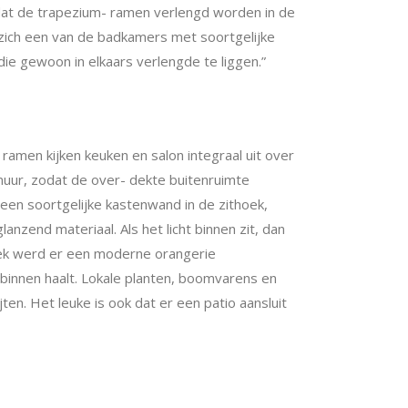
e dat de trapezium- ramen verlengd worden in de
 zich een van de badkamers met soortgelijke
ie gewoon in elkaars verlengde te liggen.”
amen kijken keuken en salon integraal uit over
uur, zodat de over- dekte buitenruimte
 een soortgelijke kastenwand in de zithoek,
anzend materiaal. Als het licht binnen zit, dan
oek werd er een moderne orangerie
innen haalt. Lokale planten, b
oomvarens en
j
ten. Het leuke is ook dat er een patio aansluit