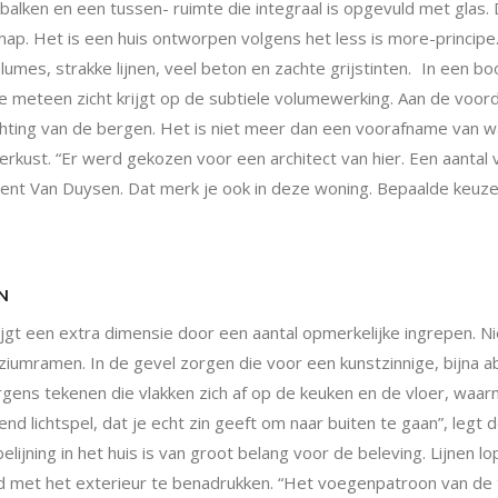
 balken en een tussen- ruimte die integraal is opgevuld met glas. 
ap. Het is een huis ontworpen volgens het less is more-principe
es, strakke lijnen, veel beton en zachte grijstinten.
In een bo
 meteen zicht krijgt op de subtiele volumewerking. Aan de voordeu
hting van de bergen. Het is niet meer dan een voorafname van wa
erkust. “Er werd gekozen voor een architect van hier. Een aantal
Vincent Van Duysen. Dat merk je ook in deze woning. Bepaalde keuze
N
gt een extra dimensie door een aantal opmerkelijke ingrepen. Nie
umramen. In de gevel zorgen die voor een kunstzinnige, bijna abst
orgens tekenen die vlakken zich af op de keuken en de vloer, wa
nd lichtspel, dat je echt zin geeft om naar buiten te gaan”, legt 
lijning in het huis is van groot belang voor de beleving. Lijnen 
and met het exterieur te benadrukken. “Het voegenpatroon van de