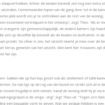
e slaapvertrekken. Achter de keuken bevindt zich nog een extra s
r uitstralen. Cementwanden lopen van de gang door tot in de kame
ome plek wordt om je te onttrekken aan de rest van de woning, a
een essentieel vertrekpunt in het ontwerp”, zegt Theo. “Als er m
en oran
gerie zijn gemeenschappelijk, de andere kamers zijn haas
 zich op dezelfde lijn bevindt als de keuken en leefruimte. In 
aam pronkt. De sfeer is zen, het uitzicht neemt je mee over de he
et terras genieten van het uitzicht. Men kent
hier trouwens zijn d
e fan zijn.
em- bakken die op hun kop gezet ook als zitelement of tafel kun
lective.
De tuin ligt op de rug van de heuvel en strekt zich uit in d
ein zoveel mogelijk in acht nemen. Vanaf de woning leidt hij je vi
imaal ingegrepen in de omge- ving”, legt Theo uit. “Tegen zo’n fan
 helling een bepaalde vorm te geven. Wat we gedaan hebben is e